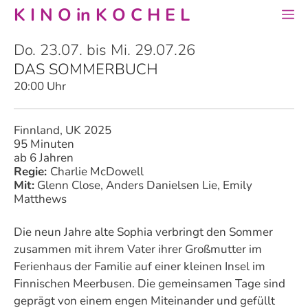
Zum
K I N O in K O C H E L
M
Inhalt
springen
Do. 23.07. bis Mi. 29.07.26
DAS SOMMERBUCH
20:00 Uhr
Finnland, UK 2025
95 Minuten
ab 6 Jahren
Regie:
Charlie McDowell
Mit:
Glenn Close, Anders Danielsen Lie, Emily
Matthews
Die neun Jahre alte Sophia verbringt den Sommer
zusammen mit ihrem Vater ihrer Großmutter im
Ferienhaus der Familie auf einer kleinen Insel im
Finnischen Meerbusen. Die gemeinsamen Tage sind
geprägt von einem engen Miteinander und gefüllt